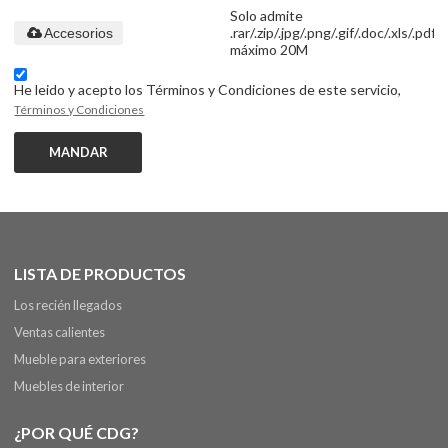
Solo admite
.rar/.zip/.jpg/.png/.gif/.doc/.xls/.pdf,
Accesorios
máximo 20M
He leido y acepto los Términos y Condiciones de este servicio,
Términos y Condiciones
MANDAR
LISTA DE PRODUCTOS
Los recién llegados
Ventas calientes
Mueble para exteriores
Muebles de interior
¿POR QUÉ CDG?