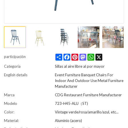
Share
Facebook
Pinterest
Mastodon
WhatsApp
X
participación
Categoría
Sillas al aire libre al por mayor
English details
Event Furniture Banquet Chairs For
Indoor And Outdoor Use Metal Furniture
Manufacturer
Marca
CDG Restaurant Furniture Manufacturer
Modelo
723-H45-ALU（ST)
Color:
Vintage verde/rosa/amarillo/azul, etc...
Material:
Aluminio (acero)