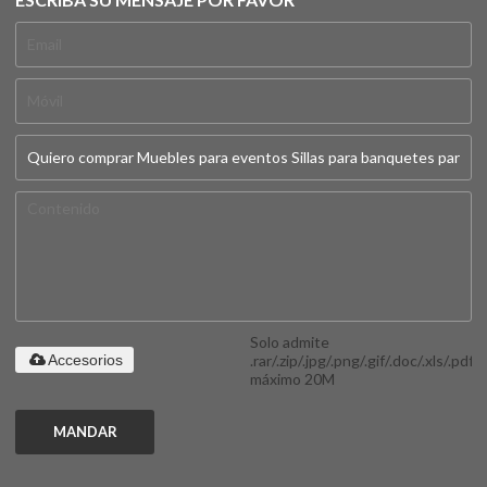
Solo admite
.rar/.zip/.jpg/.png/.gif/.doc/.xls/.pdf,
Accesorios
máximo 20M
MANDAR