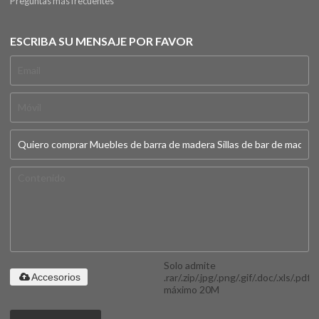
Preguntas más frecuentes
ESCRIBA SU MENSAJE POR FAVOR
Solo admite
.rar/.zip/.jpg/.png/.gif/.doc/.xls/.pdf,
Accesorios
máximo 20M