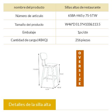
nombre del producto
Sillas altas de restaurante
658A-H65 y 75-STW
Número de artículo
W46*D51.5*H103&113.5
Tamaño del producto
Embalaje
1pc/ctn
Cantidad de carga (40HQ)
216 piezas
Detalles de la silla alta