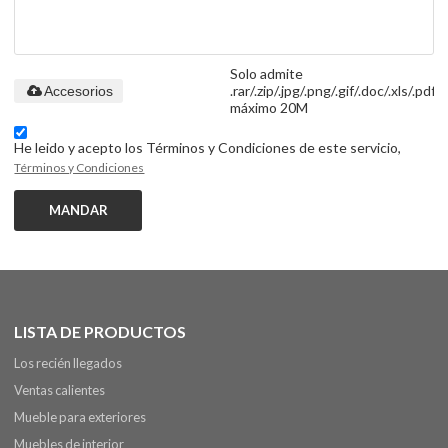
Solo admite
.rar/.zip/.jpg/.png/.gif/.doc/.xls/.pdf,
Accesorios
máximo 20M
He leido y acepto los Términos y Condiciones de este servicio,
Términos y Condiciones
MANDAR
LISTA DE PRODUCTOS
Los recién llegados
Ventas calientes
Mueble para exteriores
Muebles de interior