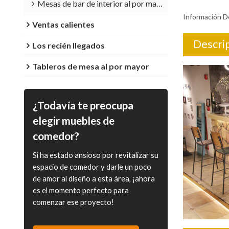
Mesas de bar de interior al por mayor
Información D
Ventas calientes
Descrip
Los recién llegados
Tableros de mesa al por mayor
¿Todavía te preocupa
elegir muebles de
comedor?
Si ha estado ansioso por revitalizar su
espacio de comedor y darle un poco
de amor al diseño a esta área, ¡ahora
es el momento perfecto para
comenzar ese proyecto!