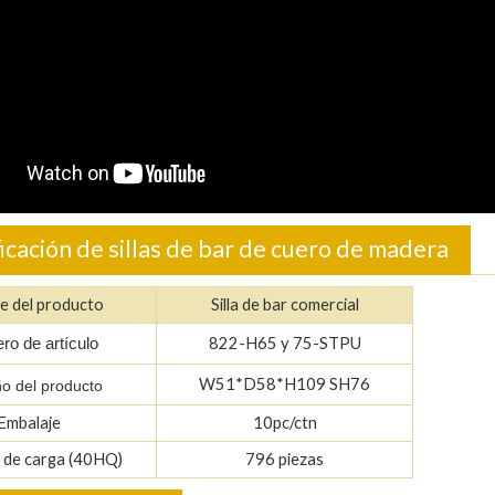
icación de sillas de bar de cuero de madera
e del producto
Silla de bar comercial
822-H65 y 75-STPU
o de artículo
W51*D58*H109 SH76
o del producto
Embalaje
10pc/ctn
 de carga (40HQ)
796 piezas