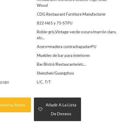
Wood
CDG Restaurant Furniture Manufacturer
822-H65 y 75-STPU
Roble-gris,Vintage-verde oscuro/marrón claro,
etc...
Acero+madera contrachapada+PU
Muebles de bar para interiores
Bar/Bistró/Restaurante/etc...
Shenzhen/Guangzhou
 pago
L/C, T/T
onecta Ahora
Añadir A La Lista
De Deseos