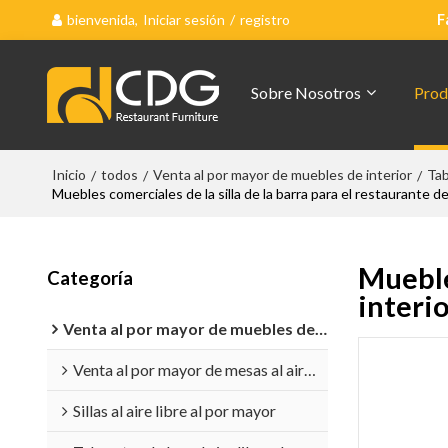
bienvenida,
Iniciar sesión
/
registro
F
Sobre Nosotros
Prod
Inicio
todos
Venta al por mayor de muebles de interior
Tab
/
/
/
Muebles comerciales de la silla de la barra para el restaurante del
Muebles
Categoría
interio
Venta al por mayor de muebles de exterior
Venta al por mayor de mesas al aire libre
Sillas al aire libre al por mayor