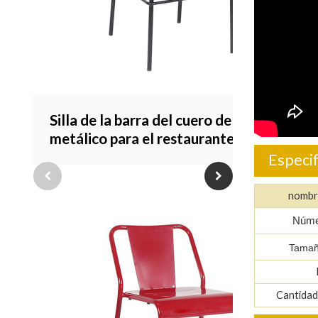
Silla de la barra del cuero del marco
metálico para el restaurante interior
de la silla alta de los bistró que cena
Especif
los muebles
nombr
Númer
Tamañ
Cantidad