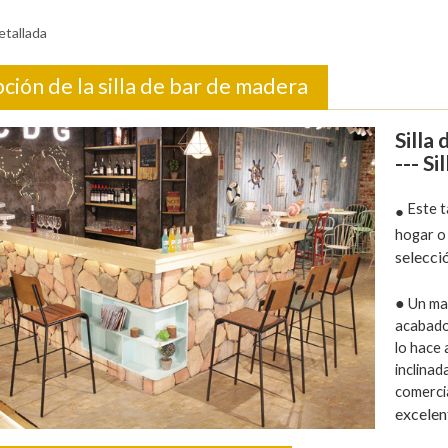
etallada
ción de la silla de bar de madera
Silla
--- S
Este t
●
hogar o
selecció
●
Un ma
acabado 
lo hace
inclinad
comercia
excelen