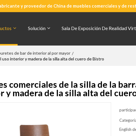
abricante y proveedor de China de muebles comerciales y de res
uctos
Solución
Sala De Exposición De Realidad Virt
uretes de bar de interior al por mayor
/
 uso interior y madera de la silla alta del cuero de Bistro
 comerciales de la silla de la barr
r y madera de la silla alta del cuer
participa
Categorí
English de