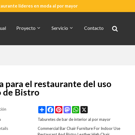
taurante líderes en moda al por mayor
ual
Proyecto
Servicio
Contacto
Cotización Rápida
Acerca De CDG
a para el restaurante del uso
o de Bistro
Share
Facebook
Pinterest
Mastodon
WhatsApp
X
ción
a
Taburetes de bar de interior al por mayor
tails
Commercial Bar Chair Furniture For Indoor Use
Restaurant And Bistro Leather High Chair