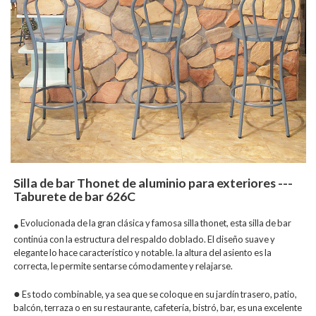
Silla de bar Thonet de aluminio para exteriores ---
Taburete de bar 626C
Evolucionada de la gran clásica y famosa silla thonet, esta silla de bar
●
continúa con la estructura del respaldo doblado. El diseño suave y
elegante lo hace característico y notable. la altura del asiento es la
correcta, le permite sentarse cómodamente y relajarse.
●
Es todo combinable, ya sea que se coloque en su jardín trasero, patio,
balcón, terraza o en su restaurante, cafetería, bistró, bar, es una excelente