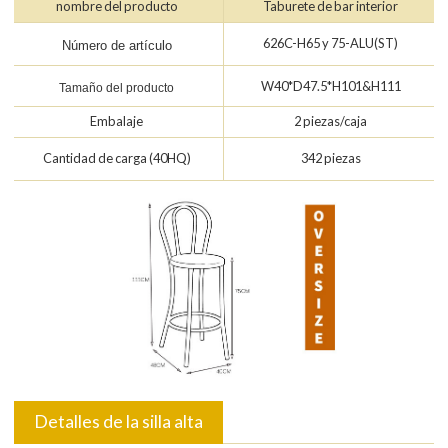
nombre del producto
Taburete de bar interior
626C-H65 y 75-ALU(ST)
Número de artículo
W40*D47.5*H101&H111
Tamaño del producto
Embalaje
2 piezas/caja
Cantidad de carga (40HQ)
342 piezas
Detalles de la silla alta