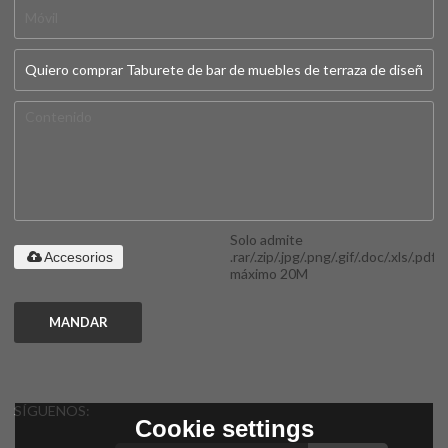
Solo admite
.rar/.zip/.jpg/.png/.gif/.doc/.xls/.pdf,
Accesorios
máximo 20M
MANDAR
SÍGUENOS:
Cookie settings