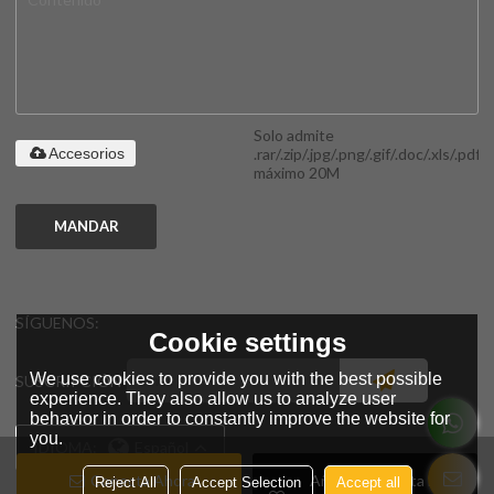
Solo admite
.rar/.zip/.jpg/.png/.gif/.doc/.xls/.pdf,
Accesorios
máximo 20M
MANDAR
SÍGUENOS:
Cookie settings
We use cookies to provide you with the best possible
SUSCRIPCIÓN
experience. They also allow us to analyze user
behavior in order to constantly improve the website for
you.
IDIOMA:
Español
Conecta Ahora
Añadir A La Lista De
Reject All
Accept Selection
Accept all