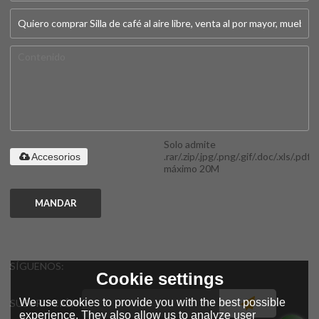
Solo admite
.rar/.zip/.jpg/.png/.gif/.doc/.xls/.pdf,
Accesorios
máximo 20M
MANDAR
SÍGUENOS:
Cookie settings
We use cookies to provide you with the best possible
SUSCRIPCIÓN
experience. They also allow us to analyze user