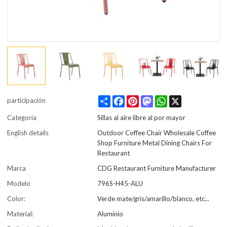
Share
Facebook
Pinterest
Mastodon
WhatsApp
X
participación
Categoría
Sillas al aire libre al por mayor
English details
Outdoor Coffee Chair Wholesale Coffee
Shop Furniture Metal Dining Chairs For
Restaurant
Marca
CDG Restaurant Furniture Manufacturer
Modelo
796S-H45-ALU
Color:
Verde mate/gris/amarillo/blanco, etc...
Material:
Aluminio