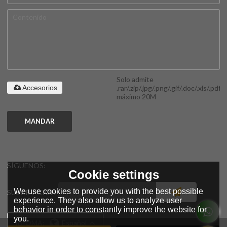
Solo admite
.rar/.zip/.jpg/.png/.gif/.doc/.xls/.pdf,
Accesorios
máximo 20M
MANDAR
SÍGUENOS:
Cookie settings
We use cookies to provide you with the best possible
SUSCRIPCIÓN
experience. They also allow us to analyze user
behavior in order to constantly improve the website for
you.
IDIOMA:
Español