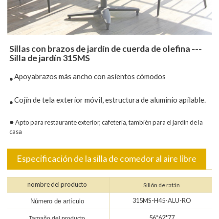
Sillas con brazos de jardín de cuerda de olefina ---
Silla de jardín 315MS
Apoyabrazos más ancho con asientos cómodos
●
Cojín de tela exterior móvil, estructura de aluminio apilable.
●
●
Apto para restaurante exterior, cafetería, también para el jardín de la
casa
Especificación de la silla de comedor al aire libre
nombre del producto
Sillón de ratán
315MS-H45-ALU-RO
Número de artículo
56*62*77
Tamaño del producto