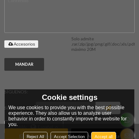
Solo admite
.rar/.zip/.jpg/.png/.gif/.doc/.xls/.pdf,
Accesorios
máximo 20M
MANDAR
SÍGUENOS:
Cookie settings
We use cookies to provide you with the best possible
SUSCRIPCIÓN
experience. They also allow us to analyze user
behavior in order to constantly improve the website for
you.
IDIOMA:
Español
Conecta Ahora
Añadir A La Lista De
Reject All
Accept Selection
Accept all