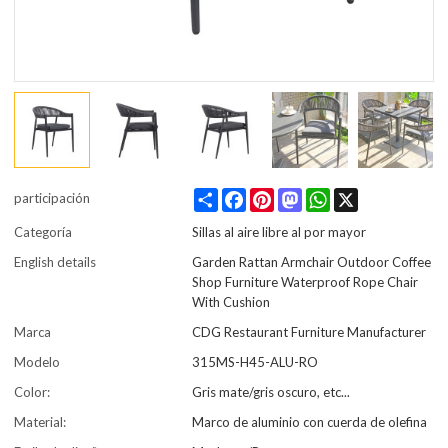
Share
Facebook
Pinterest
Mastodon
WhatsApp
X
participación
Categoría
Sillas al aire libre al por mayor
English details
Garden Rattan Armchair Outdoor Coffee
Shop Furniture Waterproof Rope Chair
With Cushion
Marca
CDG Restaurant Furniture Manufacturer
Modelo
315MS-H45-ALU-RO
Color:
Gris mate/gris oscuro, etc...
Material:
Marco de aluminio con cuerda de olefina