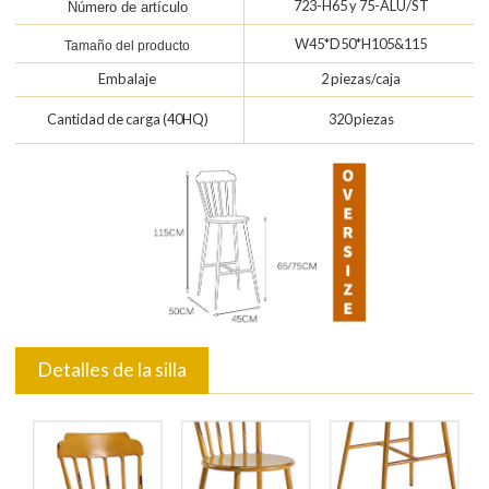
723-H65 y 75-ALU/ST
Número de artículo
W45*D50*H105&115
Tamaño del producto
Embalaje
2 piezas/caja
Cantidad de carga (40HQ)
320 piezas
Detalles de la silla