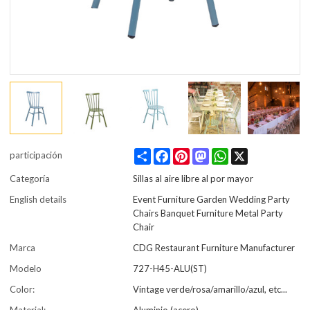
Share
Facebook
Pinterest
Mastodon
WhatsApp
X
participación
Categoría
Sillas al aire libre al por mayor
English details
Event Furniture Garden Wedding Party
Chairs Banquet Furniture Metal Party
Chair
Marca
CDG Restaurant Furniture Manufacturer
Modelo
727-H45-ALU(ST)
Color:
Vintage verde/rosa/amarillo/azul, etc...