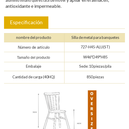
aluminio liviano que es fácil de mover
antioxidante e impermeable.
Especificación
nombre del producto
Silla de metal para banquetes
727-H45-ALU(ST)
Número de artículo
W46*D49*H85
Tamaño del producto
Embalaje
Sede: 10 piezas/pila
Cantidad de carga (40HQ)
850 piezas