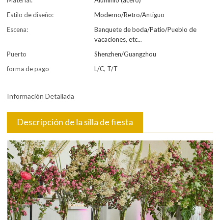
Material:
Aluminio (acero)
Estilo de diseño:
Moderno/Retro/Antiguo
Escena:
Banquete de boda/Patio/Pueblo de
vacaciones, etc...
Puerto
Shenzhen/Guangzhou
forma de pago
L/C, T/T
Información Detallada
Descripción de la silla de fiesta