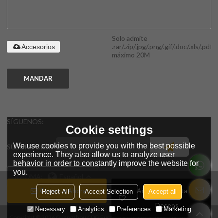
Solo admite
.rar/.zip/.jpg/.png/.gif/.doc/.xls/.pdf,
Accesorios
máximo 20M
MANDAR
SÍGUENOS:
Cookie settings
We use cookies to provide you with the best possible
SUSCRIPCIÓN
experience. They also allow us to analyze user
behavior in order to constantly improve the website for
you.
IDIOMA:
Español
Conecta Ahora
Añadir A La Lista De
Reject All
Accept Selection
Accept all
Deseos
Necessary
Analytics
Preferences
Marketing
Copyright © 2026
Guangzhou CDG Furniture Co., Ltd.
Support By
BEE Cloud