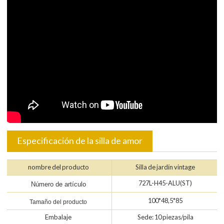
Especificación de la silla de amor
nombre del producto
Silla de jardín vintage
727L-H45-ALU(ST)
Número de artículo
100*48,5*85
Tamaño del producto
Embalaje
Sede: 10 piezas/pila