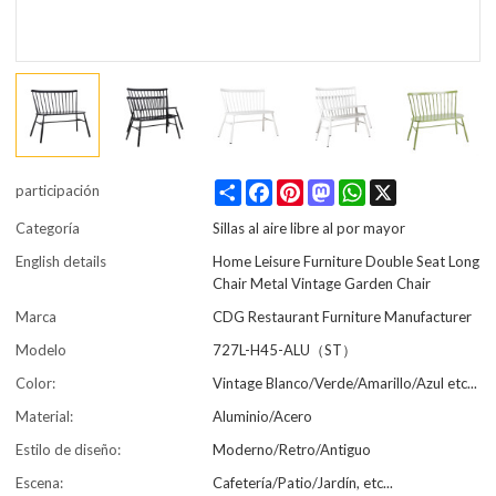
Share
Facebook
Pinterest
Mastodon
WhatsApp
X
participación
Categoría
Sillas al aire libre al por mayor
English details
Home Leisure Furniture Double Seat Long
Chair Metal Vintage Garden Chair
Marca
CDG Restaurant Furniture Manufacturer
Modelo
727L-H45-ALU（ST）
Color:
Vintage Blanco/Verde/Amarillo/Azul etc...
Material:
Aluminio/Acero
Estilo de diseño:
Moderno/Retro/Antiguo
Escena:
Cafetería/Patio/Jardín, etc...