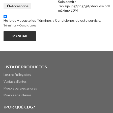
Solo admite
.rar/.zip/.jpg/.png/.gif/.doc/.xls/.pdf,
Accesorios
máximo 20M
He leido y acepto los Términos y Condiciones de este servicio,
Términos y Condiciones
MANDAR
LISTA DE PRODUCTOS
Los recién llegados
Ventas calientes
Mueble para exteriores
Muebles de interior
¿POR QUÉ CDG?