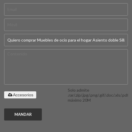
Solo admite
.rar/.zip/.jpg/.png/.gif/.doc/.xls/.pdf,
Accesorios
máximo 20M
MANDAR