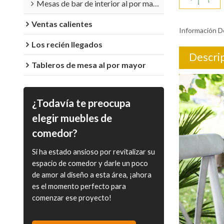
Mesas de bar de interior al por mayor
Ventas calientes
Información D
Los recién llegados
Descri
Tableros de mesa al por mayor
¿Todavía te preocupa
elegir muebles de
comedor?
Si ha estado ansioso por revitalizar su
espacio de comedor y darle un poco
de amor al diseño a esta área, ¡ahora
es el momento perfecto para
comenzar ese proyecto!