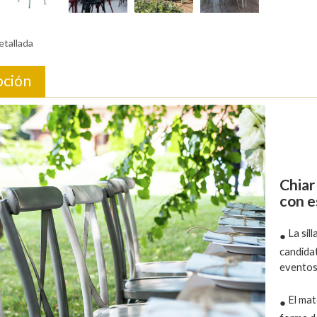
etallada
pción
Chiar
con e
La sil
●
candida
eventos/
El mat
●