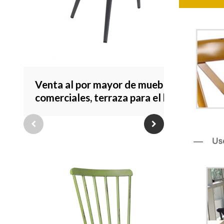
Venta al por mayor de muebles
comerciales, terraza para el hogar,
sillón de comedor para jardín, muebles
de exterior