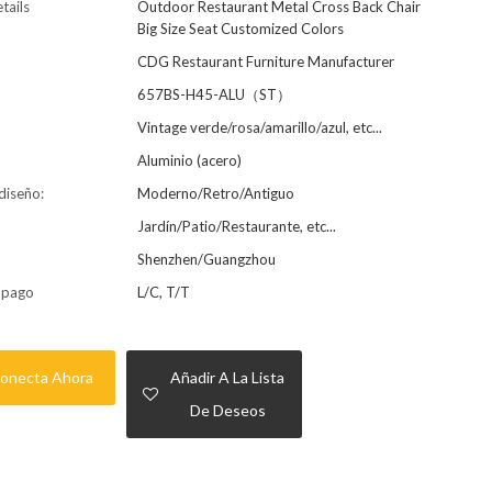
tails
Outdoor Restaurant Metal Cross Back Chair
Big Size Seat Customized Colors
CDG Restaurant Furniture Manufacturer
657BS-H45-ALU（ST）
Vintage verde/rosa/amarillo/azul, etc...
Aluminio (acero)
 diseño:
Moderno/Retro/Antiguo
Jardín/Patio/Restaurante, etc...
Shenzhen/Guangzhou
 pago
L/C, T/T
onecta Ahora
Añadir A La Lista
De Deseos