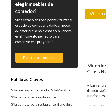
elegir muebles de
comedor?
Vídeo 
Si ha estado ansioso por revitalizar su
espacio de comedor y darle un poco
de amor al diseño a esta área, ¡ahora
es el momento perfecto para
comenzar ese proyecto!
Ponerse en contacto
Muebles 
Cross B
Palabras Claves
●
Las ranura
Silla con respaldo cruzado
Silla Metálica
drenen rápid
funcionales 
Silla de metal para restaurante
Silla de metal para restaurante al aire libre