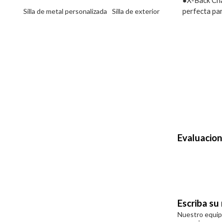
●X-Back Chai
perfecta par
Silla de metal personalizada
Silla de exterior
Evaluacio
Escriba su
Nuestro equipo