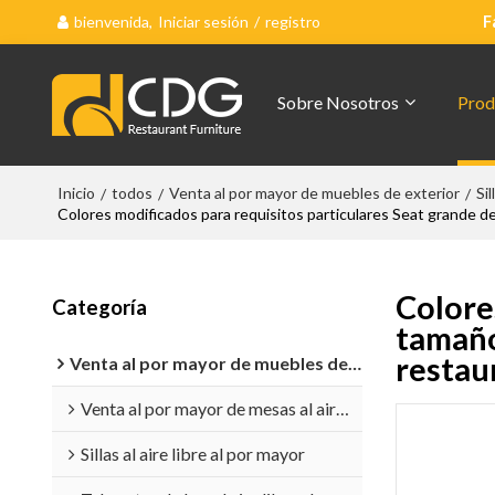
bienvenida,
Iniciar sesión
/
registro
F
Sobre Nosotros
Prod
Inicio
todos
Venta al por mayor de muebles de exterior
Sil
/
/
/
Colores modificados para requisitos particulares Seat grande del t
Colore
Categoría
tamaño 
restaur
Venta al por mayor de muebles de exterior
Venta al por mayor de mesas al aire libre
Sillas al aire libre al por mayor