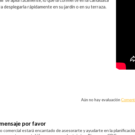
r se apila fácilmente, lo que la convierte en la candidata
a desplegarla rápidamente en su jardín o en su terraza.
n
Aún no hay evaluación
Coment
 mensaje por favor
 comercial estará encantado de asesorarte y ayudarte en la planificació