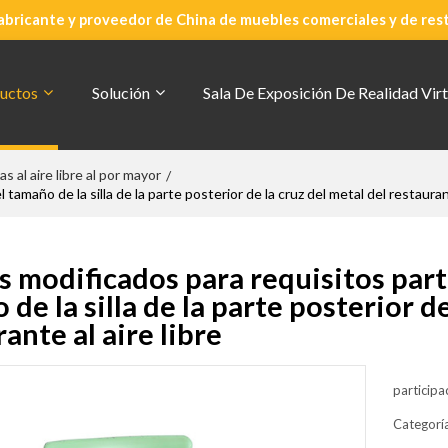
abricante y proveedor de China de muebles comerciales y de res
uctos
Solución
Sala De Exposición De Realidad Virt
las al aire libre al por mayor
/
amaño de la silla de la parte posterior de la cruz del metal del restaurant
s modificados para requisitos part
de la silla de la parte posterior de
ante al aire libre
participa
Categorí