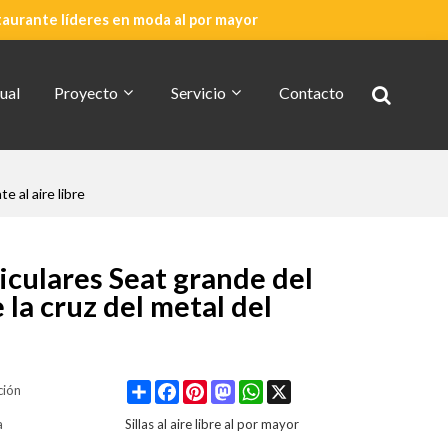
taurante líderes en moda al por mayor
ual
Proyecto
Servicio
Contacto
e al aire libre
Cotización Rápida
Acerca De CDG
iculares Seat grande del
 la cruz del metal del
Share
Facebook
Pinterest
Mastodon
WhatsApp
X
ción
a
Sillas al aire libre al por mayor