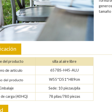
forma d
generoso
tamaño 
icación
e del producto
silla al aire libre
657BS-H45-ALU
o de artículo
W55*D51*H89cm
o del producto
Embalaje
Sede: 10 piezas/pila
 de carga (40HQ)
78 pilas/780 piezas
ud