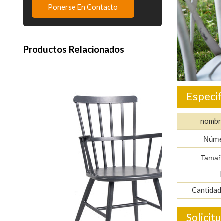
Ponerse En Contacto
Productos Relacionados
Especif
nombr
Númer
Tamañ
Cantidad
Solicit