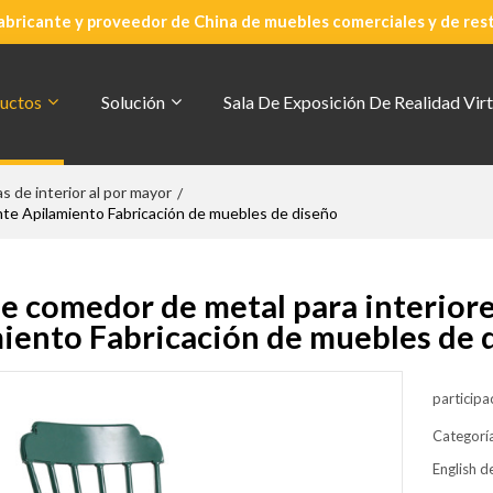
abricante y proveedor de China de muebles comerciales y de res
uctos
Solución
Sala De Exposición De Realidad Virt
las de interior al por mayor
/
ante Apilamiento Fabricación de muebles de diseño
 de comedor de metal para interio
iento Fabricación de muebles de 
participa
Categorí
English de