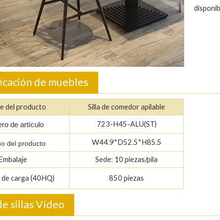
disponib
ficación de muebles
e del producto
Silla de comedor apilable
723-H45-ALU(ST)
o de artículo
W44.9*D52.5*H85.5
o del producto
Embalaje
Sede: 10 piezas/pila
 de carga (40HQ)
850 piezas
e sillas Vídeo