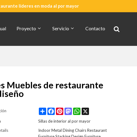
taurante líderes en moda al por mayor
ual
Proyecto
Servicio
Contacto
Cotización Rápida
Acerca De CDG
res Muebles de restaurante
diseño
Share
Facebook
Pinterest
Mastodon
WhatsApp
X
ción
a
Sillas de interior al por mayor
tails
Indoor Metal Dining Chairs Restaurant
Furniture Stacking Design Furniture