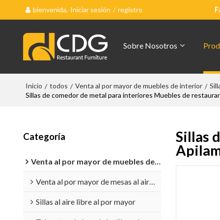
bienvenida,
Iniciar sesión
/
registro
F
Sobre Nosotros
Prod
Inicio
todos
Venta al por mayor de muebles de interior
Sil
/
/
/
Sillas de comedor de metal para interiores Muebles de restaur
Sillas
Categoría
Apilam
Venta al por mayor de muebles de exterior
Venta al por mayor de mesas al aire libre
Sillas al aire libre al por mayor