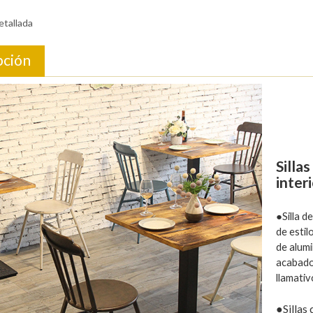
etallada
pción
Silla
inter
●Silla d
de esti
de alumi
acabado
llamativ
●Sillas 