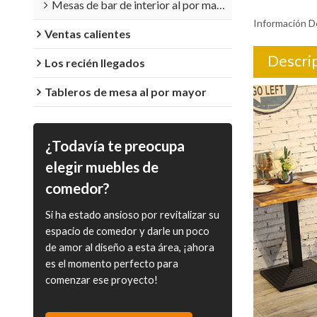
Mesas de bar de interior al por mayor
Información D
Ventas calientes
Descri
Los recién llegados
Tableros de mesa al por mayor
¿Todavía te preocupa
elegir muebles de
comedor?
Si ha estado ansioso por revitalizar su
espacio de comedor y darle un poco
de amor al diseño a esta área, ¡ahora
es el momento perfecto para
comenzar ese proyecto!