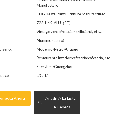
Manufacture
CDG Restaurant Furniture Manufacturer
723-H45-ALU（ST)
Vintage verde/rosa/amarillo/azul, etc...
Aluminio (acero)
 diseño:
Moderno/Retro/Antiguo
Restaurante interior/cafetería/cafetería, etc.
Shenzhen/Guangzhou
 pago
L/C, T/T
onecta Ahora
Añadir A La Lista
De Deseos