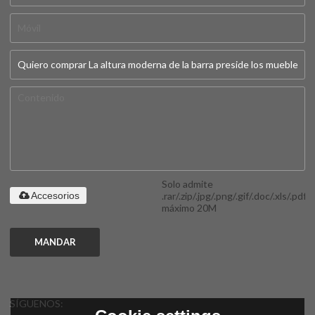
Solo admite
.rar/.zip/.jpg/.png/.gif/.doc/.xls/.pdf,
Accesorios
máximo 20M
MANDAR
SÍGUENOS: