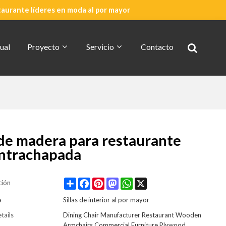
taurante líderes en moda al por mayor
ual
Proyecto
Servicio
Contacto
Cotización Rápida
Acerca De CDG
 de madera para restaurante
ontrachapada
Share
Facebook
Pinterest
Mastodon
WhatsApp
X
ción
a
Sillas de interior al por mayor
tails
Dining Chair Manufacturer Restaurant Wooden
Armchairs Commercial Furniture Plywood