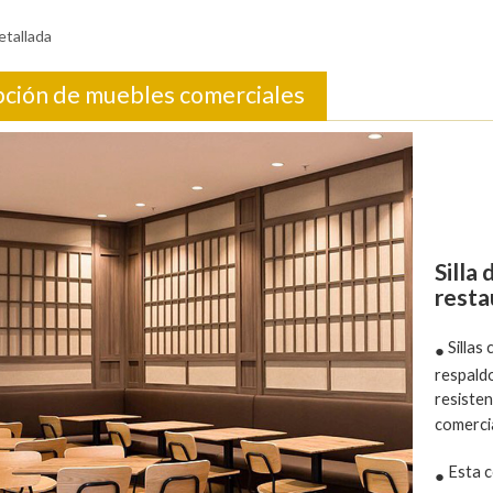
etallada
pción de muebles comerciales
Silla
resta
Sillas
●
respald
resisten
comercia
Esta co
●