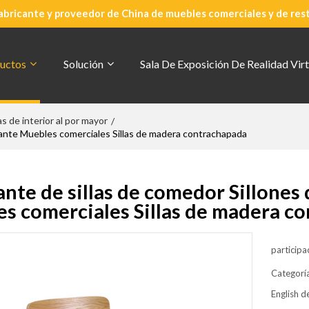
abricante y proveedor de China de muebles comerciales y de res
uctos
Solución
Sala De Exposición De Realidad Virt
las de interior al por mayor
/
urante Muebles comerciales Sillas de madera contrachapada
ante de sillas de comedor Sillones
s comerciales Sillas de madera c
participa
Categorí
English de