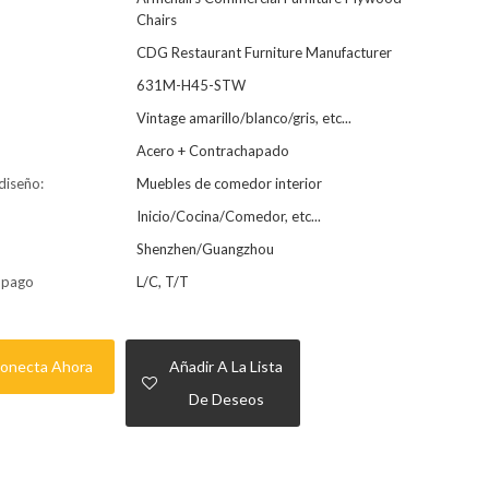
Chairs
CDG Restaurant Furniture Manufacturer
631M-H45-STW
Vintage amarillo/blanco/gris, etc...
Acero + Contrachapado
 diseño:
Muebles de comedor interior
Inicio/Cocina/Comedor, etc...
Shenzhen/Guangzhou
 pago
L/C, T/T
onecta Ahora
Añadir A La Lista
De Deseos