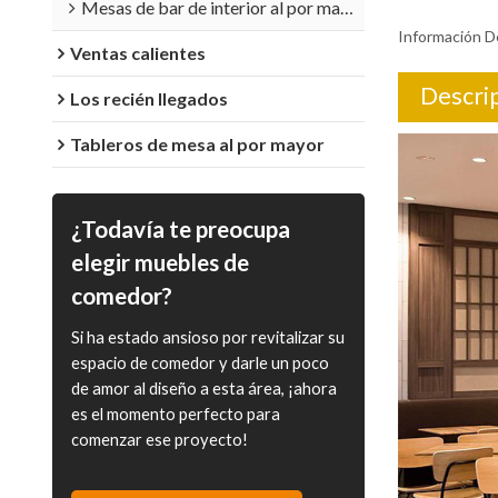
Mesas de bar de interior al por mayor
Información D
Ventas calientes
Descri
Los recién llegados
Tableros de mesa al por mayor
¿Todavía te preocupa
elegir muebles de
comedor?
Si ha estado ansioso por revitalizar su
espacio de comedor y darle un poco
de amor al diseño a esta área, ¡ahora
es el momento perfecto para
comenzar ese proyecto!