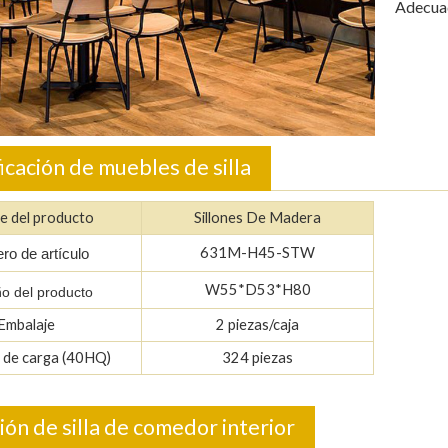
Adecuad
icación de muebles de silla
e del producto
Sillones De Madera
631M-H45-STW
o de artículo
W55*D53*H80
o del producto
Embalaje
2 piezas/caja
 de carga (40HQ)
324 piezas
ión de silla de comedor interior