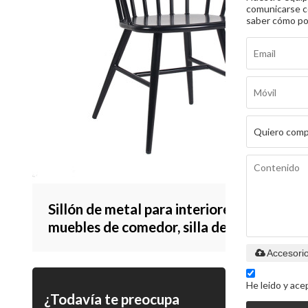
comunicarse c
saber cómo p
Sillón de metal para interiores,
muebles de comedor, silla de comedor
para el hogar, estilo Vintage
Accesori
He leido y ace
¿Todavía te preocupa